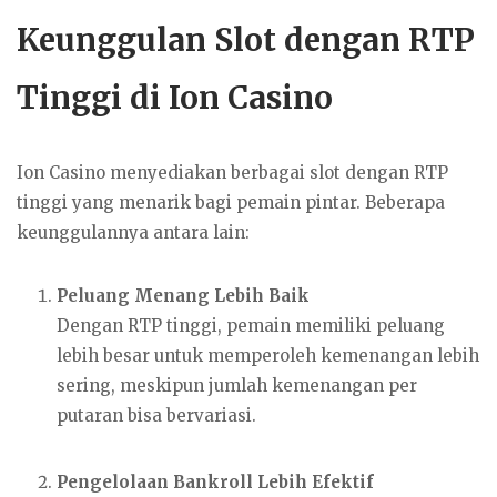
Keunggulan Slot dengan RTP
Tinggi di Ion Casino
Ion Casino menyediakan berbagai slot dengan RTP
tinggi yang menarik bagi pemain pintar. Beberapa
keunggulannya antara lain:
Peluang Menang Lebih Baik
Dengan RTP tinggi, pemain memiliki peluang
lebih besar untuk memperoleh kemenangan lebih
sering, meskipun jumlah kemenangan per
putaran bisa bervariasi.
Pengelolaan Bankroll Lebih Efektif