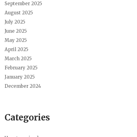
September 2025
August 2025
July 2025
June 2025
May 2025
April 2025
March 2025
February 2025
January 2025
December 2024
Categories