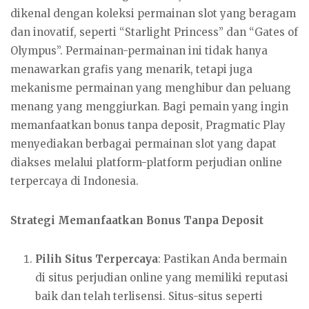
dikenal dengan koleksi permainan slot yang beragam
dan inovatif, seperti “Starlight Princess” dan “Gates of
Olympus”. Permainan-permainan ini tidak hanya
menawarkan grafis yang menarik, tetapi juga
mekanisme permainan yang menghibur dan peluang
menang yang menggiurkan. Bagi pemain yang ingin
memanfaatkan bonus tanpa deposit, Pragmatic Play
menyediakan berbagai permainan slot yang dapat
diakses melalui platform-platform perjudian online
terpercaya di Indonesia.
Strategi Memanfaatkan Bonus Tanpa Deposit
Pilih Situs Terpercaya
: Pastikan Anda bermain
di situs perjudian online yang memiliki reputasi
baik dan telah terlisensi. Situs-situs seperti