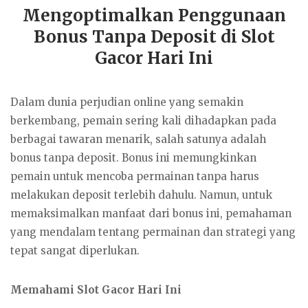
Mengoptimalkan Penggunaan
Bonus Tanpa Deposit di Slot
Gacor Hari Ini
Dalam dunia perjudian online yang semakin
berkembang, pemain sering kali dihadapkan pada
berbagai tawaran menarik, salah satunya adalah
bonus tanpa deposit. Bonus ini memungkinkan
pemain untuk mencoba permainan tanpa harus
melakukan deposit terlebih dahulu. Namun, untuk
memaksimalkan manfaat dari bonus ini, pemahaman
yang mendalam tentang permainan dan strategi yang
tepat sangat diperlukan.
Memahami Slot Gacor Hari Ini