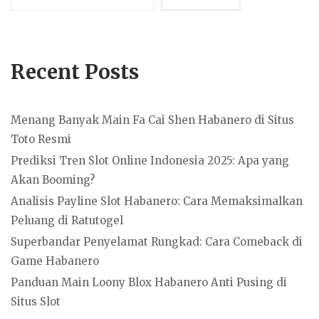
Recent Posts
Menang Banyak Main Fa Cai Shen Habanero di Situs
Toto Resmi
Prediksi Tren Slot Online Indonesia 2025: Apa yang
Akan Booming?
Analisis Payline Slot Habanero: Cara Memaksimalkan
Peluang di Ratutogel
Superbandar Penyelamat Rungkad: Cara Comeback di
Game Habanero
Panduan Main Loony Blox Habanero Anti Pusing di
Situs Slot