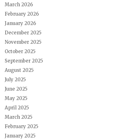
March 2026
February 2026
January 2026
December 2025
November 2025
October 2025
September 2025
August 2025
July 2025
June 2025
May 2025
April 2025
March 2025
February 2025
January 2025