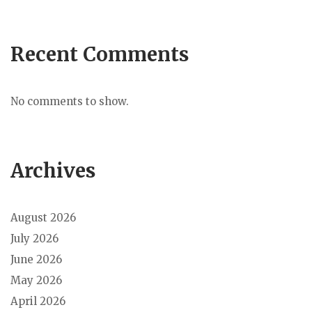
Recent Comments
No comments to show.
Archives
August 2026
July 2026
June 2026
May 2026
April 2026