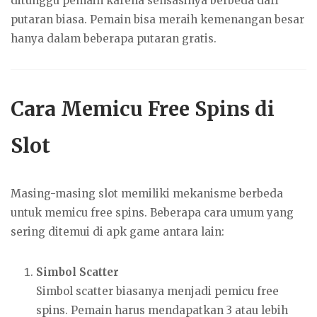
ditunggu pemain karena sensasinya berbeda dari
putaran biasa. Pemain bisa meraih kemenangan besar
hanya dalam beberapa putaran gratis.
Cara Memicu Free Spins di
Slot
Masing-masing slot memiliki mekanisme berbeda
untuk memicu free spins. Beberapa cara umum yang
sering ditemui di apk game antara lain:
Simbol Scatter
Simbol scatter biasanya menjadi pemicu free
spins. Pemain harus mendapatkan 3 atau lebih