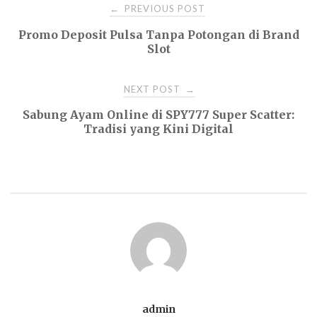
Post
PREVIOUS POST
←
Promo Deposit Pulsa Tanpa Potongan di Brand
navigation
Slot
NEXT POST
→
Sabung Ayam Online di SPY777 Super Scatter:
Tradisi yang Kini Digital
admin