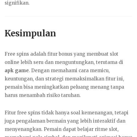
signifikan.
Kesimpulan
Free spins adalah fitur bonus yang membuat slot
online lebih seru dan menguntungkan, terutama di
apk game
. Dengan memahami cara memicu,
keuntungan, dan strategi memaksimalkan fitur ini,
pemain bisa meningkatkan peluang menang tanpa
harus menambah risiko taruhan.
Fitur free spins tidak hanya soal kemenangan, tetapi
juga pengalaman bermain yang lebih interaktif dan
menyenangkan. Pemain dapat belajar ritme slot,