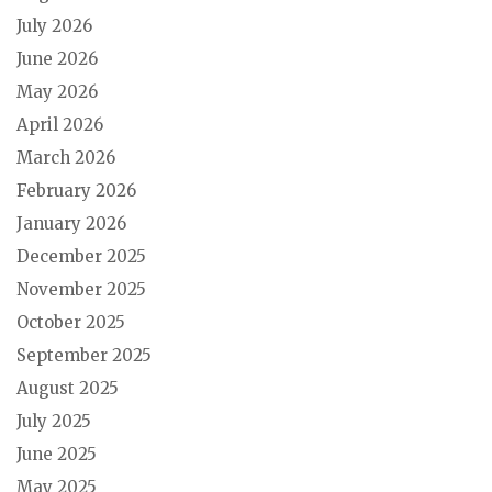
July 2026
June 2026
May 2026
April 2026
March 2026
February 2026
January 2026
December 2025
November 2025
October 2025
September 2025
August 2025
July 2025
June 2025
May 2025