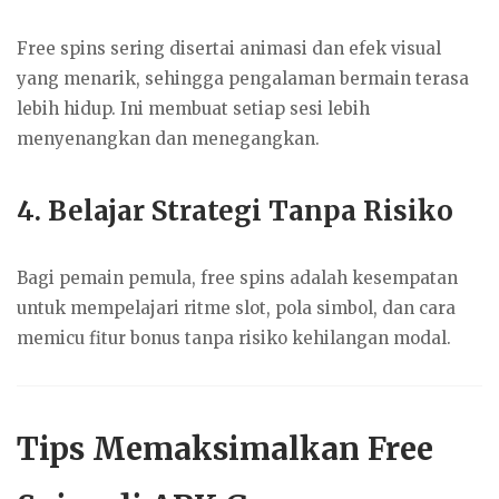
Free spins sering disertai animasi dan efek visual
yang menarik, sehingga pengalaman bermain terasa
lebih hidup. Ini membuat setiap sesi lebih
menyenangkan dan menegangkan.
4.
Belajar Strategi Tanpa Risiko
Bagi pemain pemula, free spins adalah kesempatan
untuk mempelajari ritme slot, pola simbol, dan cara
memicu fitur bonus tanpa risiko kehilangan modal.
Tips Memaksimalkan Free