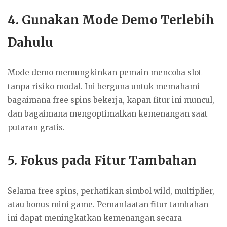
4.
Gunakan Mode Demo Terlebih
Dahulu
Mode demo memungkinkan pemain mencoba slot
tanpa risiko modal. Ini berguna untuk memahami
bagaimana free spins bekerja, kapan fitur ini muncul,
dan bagaimana mengoptimalkan kemenangan saat
putaran gratis.
5.
Fokus pada Fitur Tambahan
Selama free spins, perhatikan simbol wild, multiplier,
atau bonus mini game. Pemanfaatan fitur tambahan
ini dapat meningkatkan kemenangan secara