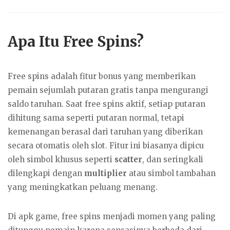
Apa Itu Free Spins?
Free spins adalah fitur bonus yang memberikan
pemain sejumlah putaran gratis tanpa mengurangi
saldo taruhan. Saat free spins aktif, setiap putaran
dihitung sama seperti putaran normal, tetapi
kemenangan berasal dari taruhan yang diberikan
secara otomatis oleh slot. Fitur ini biasanya dipicu
oleh simbol khusus seperti
scatter
, dan seringkali
dilengkapi dengan
multiplier
atau simbol tambahan
yang meningkatkan peluang menang.
Di apk game, free spins menjadi momen yang paling