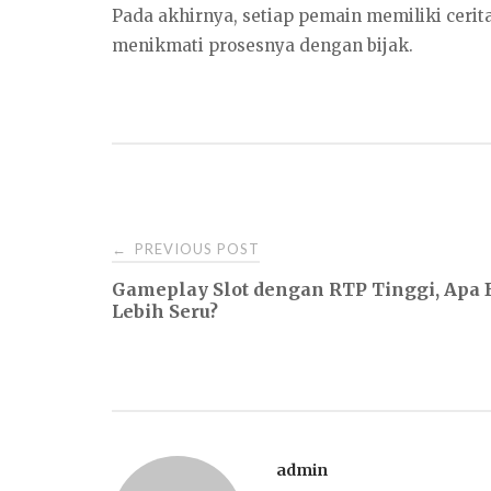
Pada akhirnya, setiap pemain memiliki ceri
menikmati prosesnya dengan bijak.
Post
PREVIOUS POST
←
Gameplay Slot dengan RTP Tinggi, Apa 
navigation
Lebih Seru?
admin