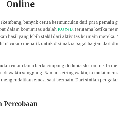
Online
berkembang, banyak cerita bermunculan dari para pemain 
sebut dalam komunitas adalah
KUY4D
, terutama ketika me
hasil yang lebih stabil dari aktivitas bermain mereka.
h ini cukup menarik untuk disimak sebagai bagian dari d
sudah cukup lama berkecimpung di dunia slot online. Ia m
n di waktu senggang. Namun seiring waktu, ia mulai me
 mengendalikan emosi saat bermain. Dari sinilah pengal
h Percobaan