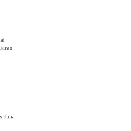
nai
ajaran
as dana