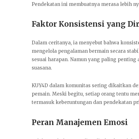
Pendekatan ini membuatnya merasa lebih ny
Faktor Konsistensi yang Di
Dalam ceritanya, ia menyebut bahwa konsiste
mengelola pengalaman bermain secara stabil.
sesuai harapan. Namun yang paling penting 
suasana.
KUY4D dalam komunitas sering dikaitkan de
pemain. Meski begitu, setiap orang tentu me
termasuk keberuntungan dan pendekatan pri
Peran Manajemen Emosi