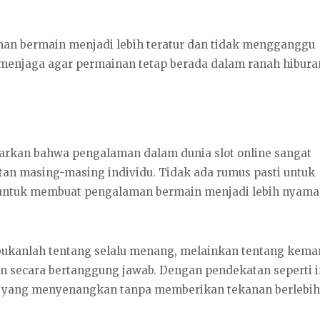
man bermain menjadi lebih teratur dan tidak mengganggu
u menjaga agar permainan tetap berada dalam ranah hibura
rkan bahwa pengalaman dalam dunia slot online sangat
an masing-masing individu. Tidak ada rumus pasti untuk
ra untuk membuat pengalaman bermain menjadi lebih nyam
i bukanlah tentang selalu menang, melainkan tentang ke
 secara bertanggung jawab. Dengan pendekatan seperti i
ran yang menyenangkan tanpa memberikan tekanan berlebih