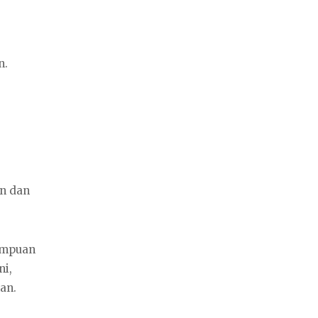
n.
an dan
mampuan
ni,
an.