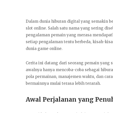
Dalam dunia hiburan digital yang semakin 
slot online. Salah satu nama yang sering di
pengalaman pemain yang merasa mendapatkan 
setiap pengalaman tentu berbeda, kisah-kisa
dunia game online.
Cerita ini datang dari seorang pemain yang 
awalnya hanya mencoba-coba sebagai hibura
pola permainan, manajemen waktu, dan cara
bermainnya mulai terasa lebih terarah.
Awal Perjalanan yang Penu