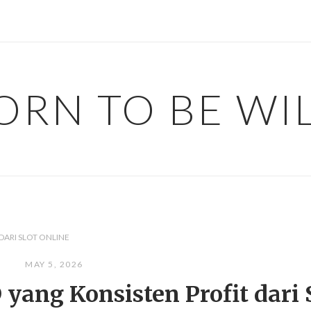
ORN TO BE WI
DARI SLOT ONLINE
MAY 5, 2026
yang Konsisten Profit dari 