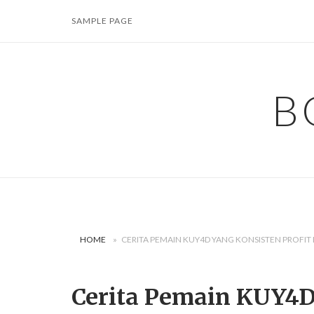
Skip
SAMPLE PAGE
to
content
B
HOME
»
CERITA PEMAIN KUY4D YANG KONSISTEN PROFIT 
Cerita Pemain KUY4D 