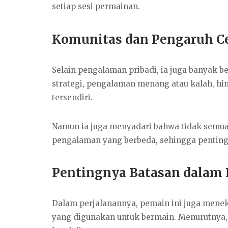
setiap sesi permainan.
Komunitas dan Pengaruh Ce
Selain pengalaman pribadi, ia juga banyak be
strategi, pengalaman menang atau kalah, h
tersendiri.
Namun ia juga menyadari bahwa tidak semua 
pengalaman yang berbeda, sehingga penting 
Pentingnya Batasan dalam
Dalam perjalanannya, pemain ini juga mene
yang digunakan untuk bermain. Menurutnya, i