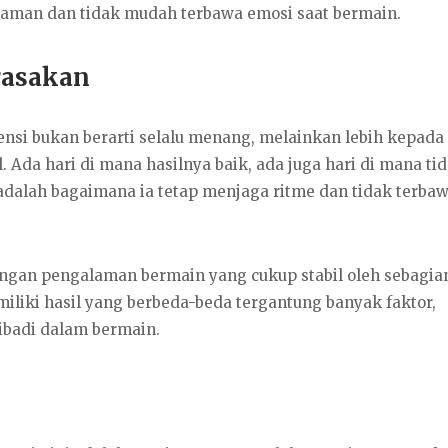
aman dan tidak mudah terbawa emosi saat bermain.
rasakan
nsi bukan berarti selalu menang, melainkan lebih kepada
 Ada hari di mana hasilnya baik, ada juga hari di mana ti
adalah bagaimana ia tetap menjaga ritme dan tidak terba
ngan pengalaman bermain yang cukup stabil oleh sebagia
miliki hasil yang berbeda-beda tergantung banyak faktor,
badi dalam bermain.