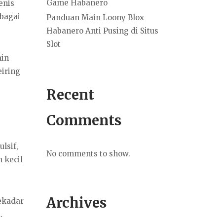
Game Habanero
enis
bagai
Panduan Main Loony Blox
Habanero Anti Pusing di Situs
Slot
ain
eiring
Recent
Comments
lsif,
No comments to show.
 kecil
Archives
ekadar
.