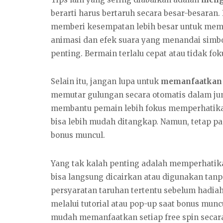
berarti harus bertaruh secara besar-besaran.
memberi kesempatan lebih besar untuk memi
animasi dan efek suara yang menandai simb
penting. Bermain terlalu cepat atau tidak fo
Selain itu, jangan lupa untuk
memanfaatkan f
memutar gulungan secara otomatis dalam jum
membantu pemain lebih fokus memperhatikan 
bisa lebih mudah ditangkap. Namun, tetap p
bonus muncul.
Yang tak kalah penting adalah memperhati
bisa langsung dicairkan atau digunakan tanp
persyaratan taruhan tertentu sebelum hadiah
melalui tutorial atau pop-up saat bonus munc
mudah memanfaatkan setiap free spin secara