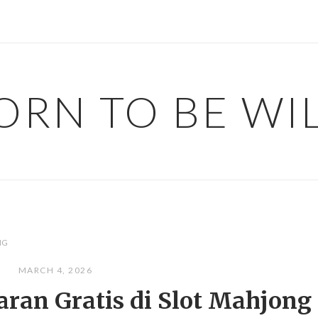
ORN TO BE WI
NG
MARCH 4, 2026
ran Gratis di Slot Mahjong