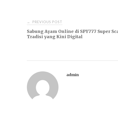
Post
PREVIOUS POST
←
Sabung Ayam Online di SPY777 Super Sca
navigation
Tradisi yang Kini Digital
admin