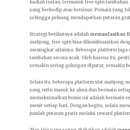
hadiah instan, termasuk free spin tambahan.
yang berkedip atau bersinar. Pemain yang fo
sehingga peluang mendapatkan putaran grat
Strategi berikutnya adalah
memanfaatkan fit
mahjong, free spin bisa dikombinasikan den
meningkat nilainya. Beberapa platform juga
tambahan secara acak. Oleh karena itu, pent
semakin sering gulungan diputar, semakin b
Selain itu, beberapa platform slot mahjong
yang rutin masuk ke akun dan bermain setiap
memaksimalkan bonus ini adalah bermain sec
menit setiap hari. Dengan begitu, selain me
jumlah putaran gratis melalui reward platfor
Tips lain yang sering diabaikan adalah
meng