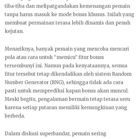
tiba-tiba dan melipatgandakan kemenangan pemain
tanpa harus masuk ke mode bonus khusus. Inilah yang
membuat permainan terasa lebih dinamis dan penuh
kejutan.
Menariknya, banyak pemain yang mencoba mencari
pola atau cara untuk “memicu” fitur bonus
tersembunyi ini. Namun pada kenyataannya, semua
fitur tersebut tetap dikendalikan oleh sistem Random
Number Generator (RNG), sehingga tidak ada cara
pasti untuk memprediksi kapan bonus akan muncul.
Meski begitu, pengalaman bermain tetap terasa seru
karena setiap putaran memiliki kemungkinan yang
berbeda.
Dalam diskusi superbandar, pemain sering