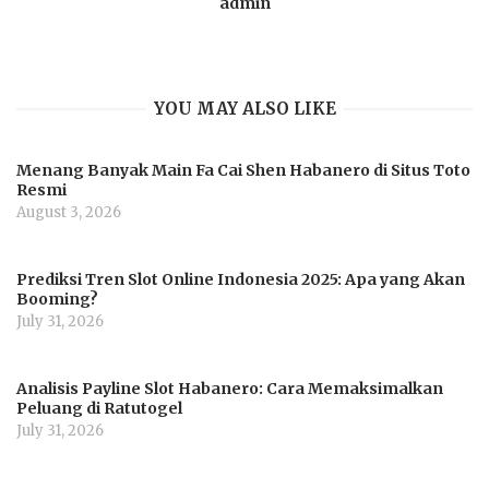
admin
YOU MAY ALSO LIKE
Menang Banyak Main Fa Cai Shen Habanero di Situs Toto
Resmi
August 3, 2026
Prediksi Tren Slot Online Indonesia 2025: Apa yang Akan
Booming?
July 31, 2026
Analisis Payline Slot Habanero: Cara Memaksimalkan
Peluang di Ratutogel
July 31, 2026