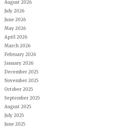
August 2026
July 2026
June 2026
May 2026
April 2026
March 2026
February 2026
January 2026
December 2025
November 2025
October 2025
September 2025
August 2025
July 2025
June 2025