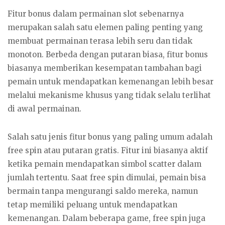
Fitur bonus dalam permainan slot sebenarnya
merupakan salah satu elemen paling penting yang
membuat permainan terasa lebih seru dan tidak
monoton. Berbeda dengan putaran biasa, fitur bonus
biasanya memberikan kesempatan tambahan bagi
pemain untuk mendapatkan kemenangan lebih besar
melalui mekanisme khusus yang tidak selalu terlihat
di awal permainan.
Salah satu jenis fitur bonus yang paling umum adalah
free spin atau putaran gratis. Fitur ini biasanya aktif
ketika pemain mendapatkan simbol scatter dalam
jumlah tertentu. Saat free spin dimulai, pemain bisa
bermain tanpa mengurangi saldo mereka, namun
tetap memiliki peluang untuk mendapatkan
kemenangan. Dalam beberapa game, free spin juga