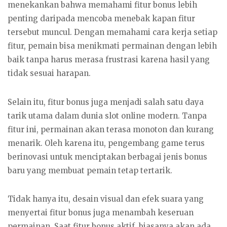
menekankan bahwa memahami fitur bonus lebih
penting daripada mencoba menebak kapan fitur
tersebut muncul. Dengan memahami cara kerja setiap
fitur, pemain bisa menikmati permainan dengan lebih
baik tanpa harus merasa frustrasi karena hasil yang
tidak sesuai harapan.
Selain itu, fitur bonus juga menjadi salah satu daya
tarik utama dalam dunia slot online modern. Tanpa
fitur ini, permainan akan terasa monoton dan kurang
menarik. Oleh karena itu, pengembang game terus
berinovasi untuk menciptakan berbagai jenis bonus
baru yang membuat pemain tetap tertarik.
Tidak hanya itu, desain visual dan efek suara yang
menyertai fitur bonus juga menambah keseruan
permainan. Saat fitur bonus aktif, biasanya akan ada