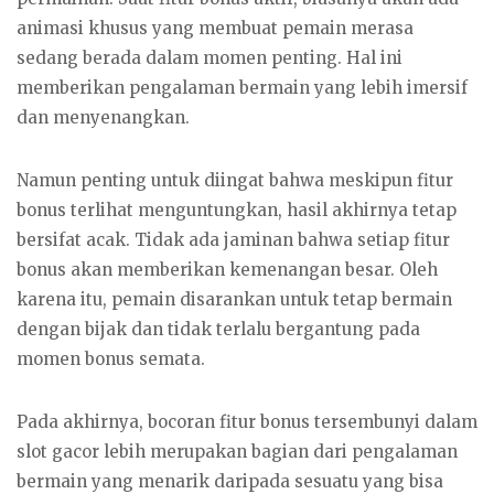
animasi khusus yang membuat pemain merasa
sedang berada dalam momen penting. Hal ini
memberikan pengalaman bermain yang lebih imersif
dan menyenangkan.
Namun penting untuk diingat bahwa meskipun fitur
bonus terlihat menguntungkan, hasil akhirnya tetap
bersifat acak. Tidak ada jaminan bahwa setiap fitur
bonus akan memberikan kemenangan besar. Oleh
karena itu, pemain disarankan untuk tetap bermain
dengan bijak dan tidak terlalu bergantung pada
momen bonus semata.
Pada akhirnya, bocoran fitur bonus tersembunyi dalam
slot gacor lebih merupakan bagian dari pengalaman
bermain yang menarik daripada sesuatu yang bisa